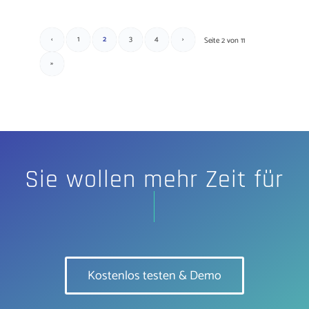
‹
1
2
3
4
›
Seite 2 von 11
»
Sie wollen mehr Zeit für
I
Kostenlos testen & Demo